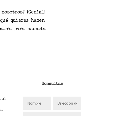
 nosotros? ¡Genial!
qué quieres hacer.
curra para hacerla
Consultas
uel
da