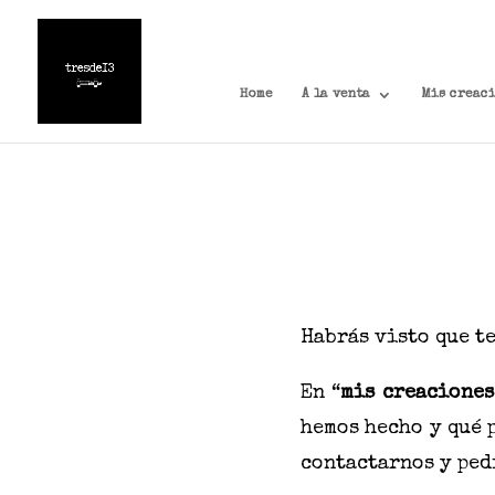
Home
A la venta
Mis creac
Habrás visto que t
En “
mis creaciones
hemos hecho y qué 
contactarnos y ped