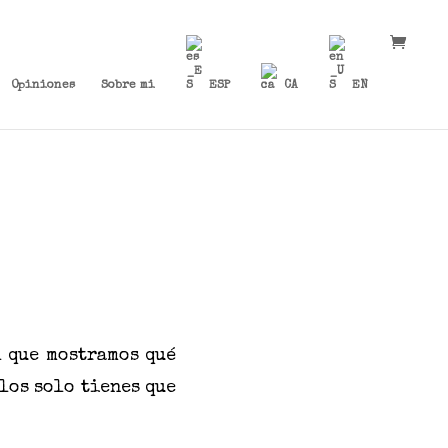
Opiniones
Sobre mi
ESP
CA
EN
l que mostramos
qué
ulos solo tienes que