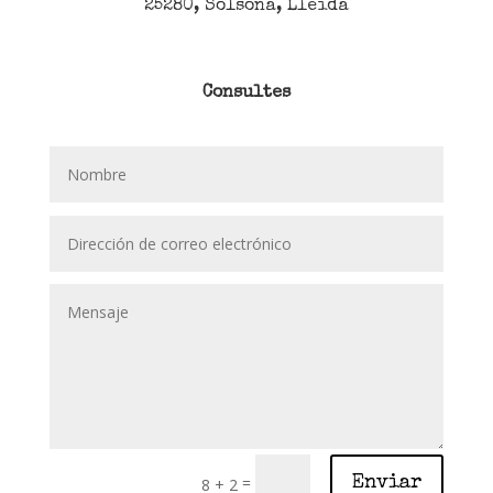
25280, Solsona, Lleida
Consultes
=
Enviar
8 + 2