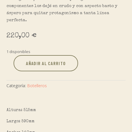
componentes los dejé en crudo y con aspecto basto y
áspero para quitar protagonismo a tanta línea
perfecta.
220,00
€
1 disponibles
AÑADIR AL CARRITO
Botellero
artesanal
#31
Categoría:
Botelleros
cantidad
Altura: 515mm
Largo: 590mm